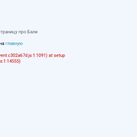
страницу про Бали
 на
главную
event.c302a67d.js:1:1091) at setup
js:1:14555)