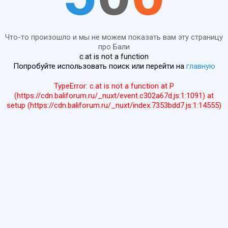
Что-то произошло и мы не можем показать вам эту страницу
про Бали
c.at is not a function
Попробуйте использовать поиск или перейти на
главную
TypeError: c.at is not a function at P
(https://cdn.baliforum.ru/_nuxt/event.c302a67d.js:1:1091) at
setup (https://cdn.baliforum.ru/_nuxt/index.7353bdd7.js:1:14555)