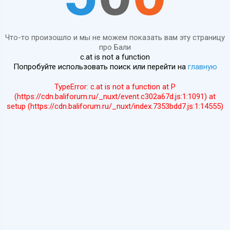
Что-то произошло и мы не можем показать вам эту страницу
про Бали
c.at is not a function
Попробуйте использовать поиск или перейти на
главную
TypeError: c.at is not a function at P
(https://cdn.baliforum.ru/_nuxt/event.c302a67d.js:1:1091) at
setup (https://cdn.baliforum.ru/_nuxt/index.7353bdd7.js:1:14555)