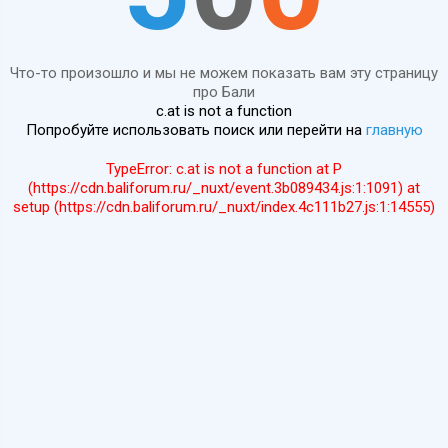
Что-то произошло и мы не можем показать вам эту страницу
про Бали
c.at is not a function
Попробуйте использовать поиск или перейти на
главную
TypeError: c.at is not a function at P
(https://cdn.baliforum.ru/_nuxt/event.3b089434.js:1:1091) at
setup (https://cdn.baliforum.ru/_nuxt/index.4c111b27.js:1:14555)