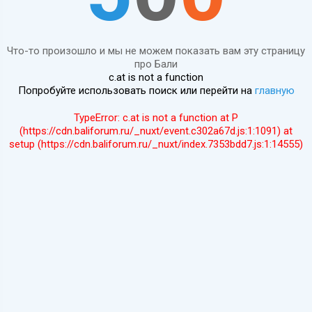
Что-то произошло и мы не можем показать вам эту страницу
про Бали
c.at is not a function
Попробуйте использовать поиск или перейти на
главную
TypeError: c.at is not a function at P
(https://cdn.baliforum.ru/_nuxt/event.c302a67d.js:1:1091) at
setup (https://cdn.baliforum.ru/_nuxt/index.7353bdd7.js:1:14555)