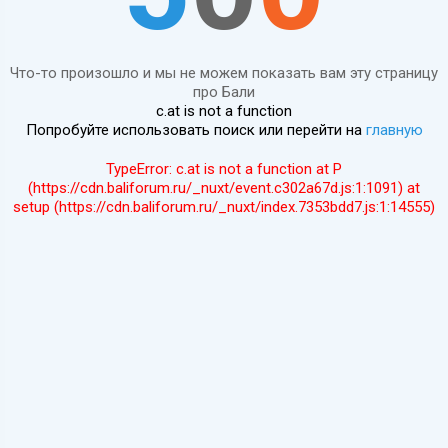
Что-то произошло и мы не можем показать вам эту страницу
про Бали
c.at is not a function
Попробуйте использовать поиск или перейти на
главную
TypeError: c.at is not a function at P
(https://cdn.baliforum.ru/_nuxt/event.c302a67d.js:1:1091) at
setup (https://cdn.baliforum.ru/_nuxt/index.7353bdd7.js:1:14555)