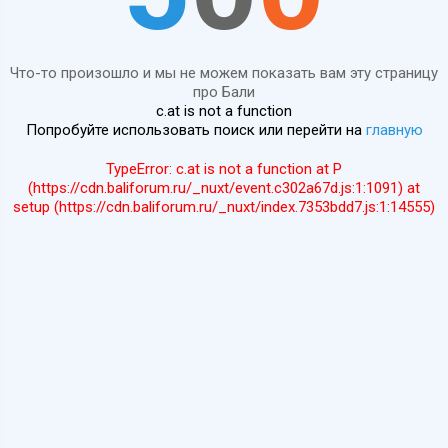
Что-то произошло и мы не можем показать вам эту страницу
про Бали
c.at is not a function
Попробуйте использовать поиск или перейти на
главную
TypeError: c.at is not a function at P
(https://cdn.baliforum.ru/_nuxt/event.c302a67d.js:1:1091) at
setup (https://cdn.baliforum.ru/_nuxt/index.7353bdd7.js:1:14555)