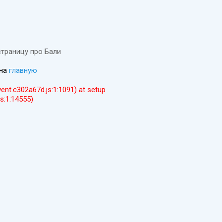
страницу про Бали
 на
главную
event.c302a67d.js:1:1091) at setup
js:1:14555)