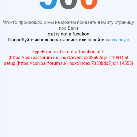
Что-то произошло и мы не можем показать вам эту страницу
про Бали
c.at is not a function
Попробуйте использовать поиск или перейти на
главную
TypeError: c.at is not a function at P
(https://cdn.baliforum.ru/_nuxt/event.c302a67d.js:1:1091) at
setup (https://cdn.baliforum.ru/_nuxt/index.7353bdd7.js:1:14555)