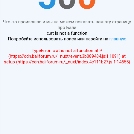
Что-то произошло и мы не можем показать вам эту страницу
про Бали
c.at is not a function
Попробуйте использовать поиск или перейти на
главную
TypeError: c.at is not a function at P
(https://cdn.baliforum.ru/_nuxt/event.3b089434.js:1:1091) at
setup (https://cdn.baliforum.ru/_nuxt/index.4c111b27.js:1:14555)