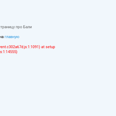
страницу про Бали
 на
главную
event.c302a67d.js:1:1091) at setup
js:1:14555)