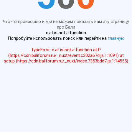
Что-то произошло и мы не можем показать вам эту страницу
про Бали
c.at is not a function
Попробуйте использовать поиск или перейти на
главную
TypeError: c.at is not a function at P
(https://cdn.baliforum.ru/_nuxt/event.c302a67d.js:1:1091) at
setup (https://cdn.baliforum.ru/_nuxt/index.7353bdd7.js:1:14555)