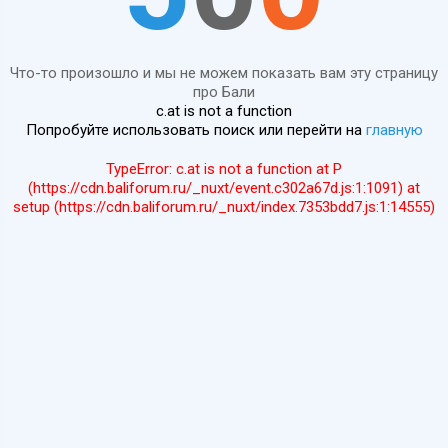
Что-то произошло и мы не можем показать вам эту страницу
про Бали
c.at is not a function
Попробуйте использовать поиск или перейти на
главную
TypeError: c.at is not a function at P
(https://cdn.baliforum.ru/_nuxt/event.c302a67d.js:1:1091) at
setup (https://cdn.baliforum.ru/_nuxt/index.7353bdd7.js:1:14555)