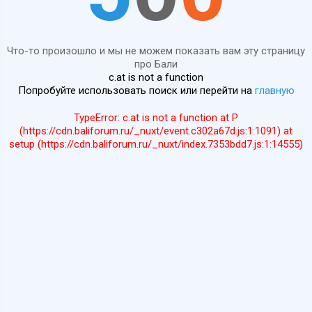
Что-то произошло и мы не можем показать вам эту страницу
про Бали
c.at is not a function
Попробуйте использовать поиск или перейти на
главную
TypeError: c.at is not a function at P
(https://cdn.baliforum.ru/_nuxt/event.c302a67d.js:1:1091) at
setup (https://cdn.baliforum.ru/_nuxt/index.7353bdd7.js:1:14555)