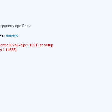
страницу про Бали
 на
главную
event.c302a67d.js:1:1091) at setup
js:1:14555)