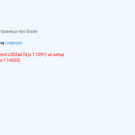
страницу про Бали
 на
главную
event.c302a67d.js:1:1091) at setup
js:1:14555)