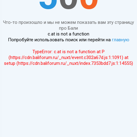
Что-то произошло и мы не можем показать вам эту страницу
про Бали
c.at is not a function
Попробуйте использовать поиск или перейти на
главную
TypeError: c.at is not a function at P
(https://cdn.baliforum.ru/_nuxt/event.c302a67d.js:1:1091) at
setup (https://cdn.baliforum.ru/_nuxt/index.7353bdd7.js:1:14555)