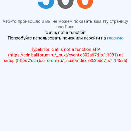
Что-то произошло и мы не можем показать вам эту страницу
про Бали
c.at is not a function
Попробуйте использовать поиск или перейти на
главную
TypeError: c.at is not a function at P
(https://cdn.baliforum.ru/_nuxt/event.c302a67d.js:1:1091) at
setup (https://cdn.baliforum.ru/_nuxt/index.7353bdd7.js:1:14555)