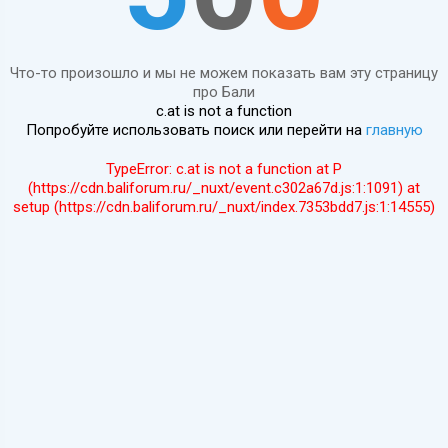
Что-то произошло и мы не можем показать вам эту страницу
про Бали
c.at is not a function
Попробуйте использовать поиск или перейти на
главную
TypeError: c.at is not a function at P
(https://cdn.baliforum.ru/_nuxt/event.c302a67d.js:1:1091) at
setup (https://cdn.baliforum.ru/_nuxt/index.7353bdd7.js:1:14555)