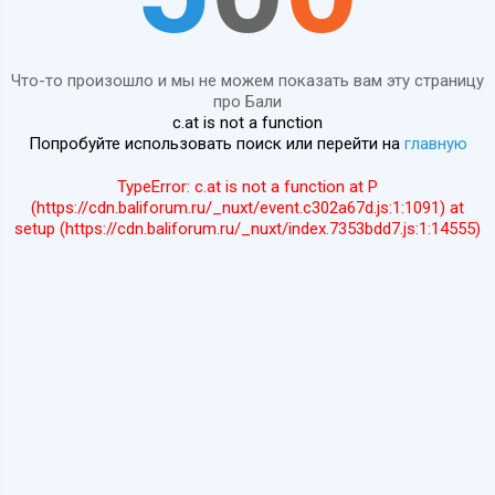
Что-то произошло и мы не можем показать вам эту страницу
про Бали
c.at is not a function
Попробуйте использовать поиск или перейти на
главную
TypeError: c.at is not a function at P
(https://cdn.baliforum.ru/_nuxt/event.c302a67d.js:1:1091) at
setup (https://cdn.baliforum.ru/_nuxt/index.7353bdd7.js:1:14555)