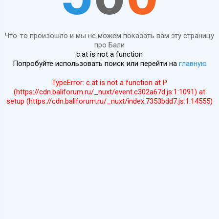
Что-то произошло и мы не можем показать вам эту страницу
про Бали
c.at is not a function
Попробуйте использовать поиск или перейти на
главную
TypeError: c.at is not a function at P
(https://cdn.baliforum.ru/_nuxt/event.c302a67d.js:1:1091) at
setup (https://cdn.baliforum.ru/_nuxt/index.7353bdd7.js:1:14555)