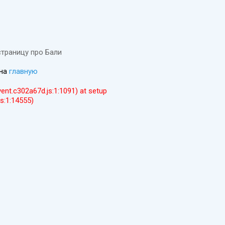
страницу про Бали
 на
главную
event.c302a67d.js:1:1091) at setup
js:1:14555)