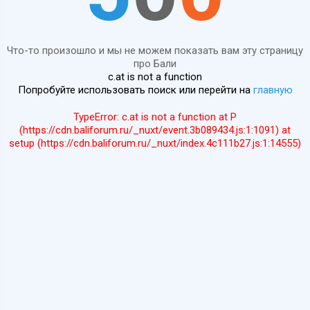
Что-то произошло и мы не можем показать вам эту страницу
про Бали
c.at is not a function
Попробуйте использовать поиск или перейти на
главную
TypeError: c.at is not a function at P
(https://cdn.baliforum.ru/_nuxt/event.3b089434.js:1:1091) at
setup (https://cdn.baliforum.ru/_nuxt/index.4c111b27.js:1:14555)