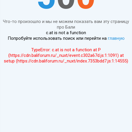
Что-то произошло и мы не можем показать вам эту страницу
про Бали
c.at is not a function
Попробуйте использовать поиск или перейти на
главную
TypeError: c.at is not a function at P
(https://cdn.baliforum.ru/_nuxt/event.c302a67d.js:1:1091) at
setup (https://cdn.baliforum.ru/_nuxt/index.7353bdd7.js:1:14555)