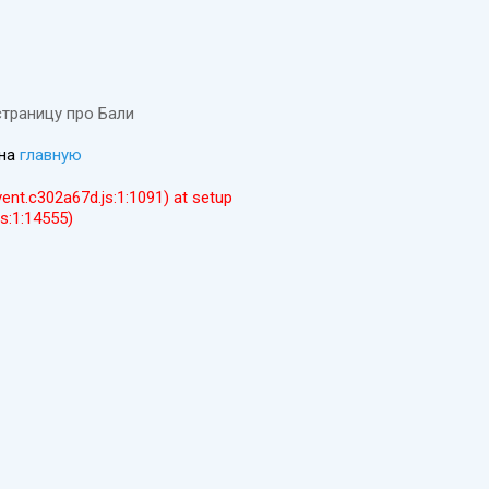
страницу про Бали
 на
главную
event.c302a67d.js:1:1091) at setup
js:1:14555)