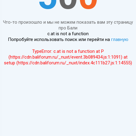
Что-то произошло и мы не можем показать вам эту страницу
про Бали
c.at is not a function
Попробуйте использовать поиск или перейти на
главную
TypeError: c.at is not a function at P
(https://cdn.baliforum.ru/_nuxt/event.3b089434.js:1:1091) at
setup (https://cdn.baliforum.ru/_nuxt/index.4c111b27.js:1:14555)