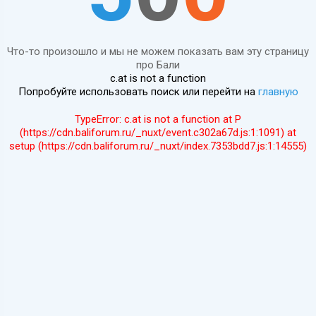
Что-то произошло и мы не можем показать вам эту страницу
про Бали
c.at is not a function
Попробуйте использовать поиск или перейти на
главную
TypeError: c.at is not a function at P
(https://cdn.baliforum.ru/_nuxt/event.c302a67d.js:1:1091) at
setup (https://cdn.baliforum.ru/_nuxt/index.7353bdd7.js:1:14555)