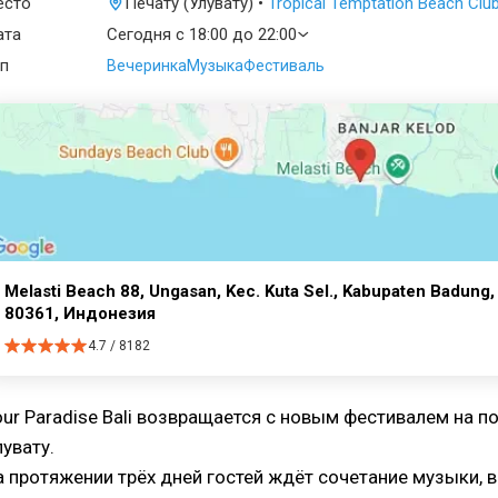
есто
Печату (Улувату) •
Tropical Temptation Beach Club 
ата
Сегодня с 18:00 до 22:00
п
Вечеринка
Музыка
Фестиваль
Melasti Beach 88, Ungasan, Kec. Kuta Sel., Kabupaten Badung, 
80361, Индонезия
4.7 / 8182
our Paradise Bali возвращается с новым фестивалем на 
лувату.
а протяжении трёх дней гостей ждёт сочетание музыки, в