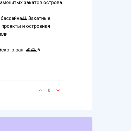
наменитых закатов острова.
 бассейна🌅 Закатные
 проекты и островная
али
ского рая. 🌊🌅🎶
0