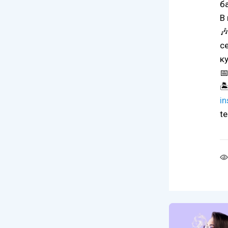
б
В

с
к
📅

i
t