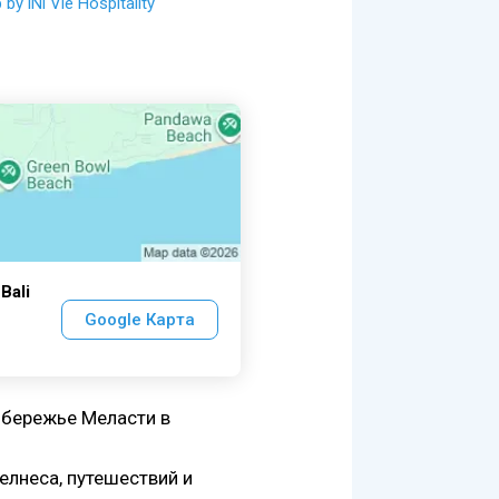
by iNi Vie Hospitality
Bali
Google Карта
побережье Меласти в
елнеса, путешествий и