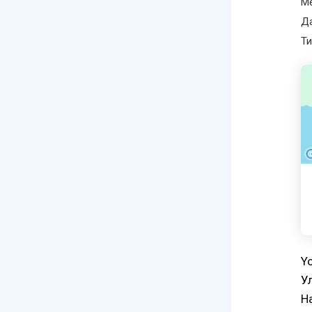
М
Д
Ти
Y
У
Н