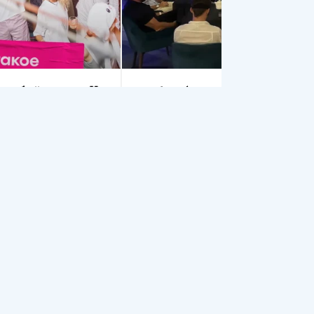
згобойня Бали💜
Мафия (спортивная)
🏝️
Убуд
•
Ubud
9 авг., с 18:00 до 00:00
afe Canggu
0 до 22:00
а
Концерт
Вечеринка
Игра