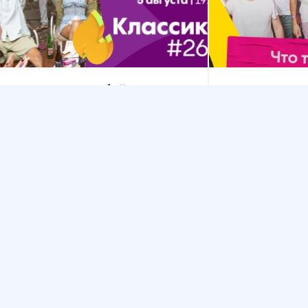
Классика Мозгобойни на Бали
Игра-квиз Мо
💜 Игра-квиз🏆
4 года вместе
Чангу
•
Deus cafe Canggu
Чангу
•
Deus c
5 авг., с 19:30 до 22:00
12 авг., с 19:3
Вечеринка
Игра
Концерт
Вечеринка
Игр