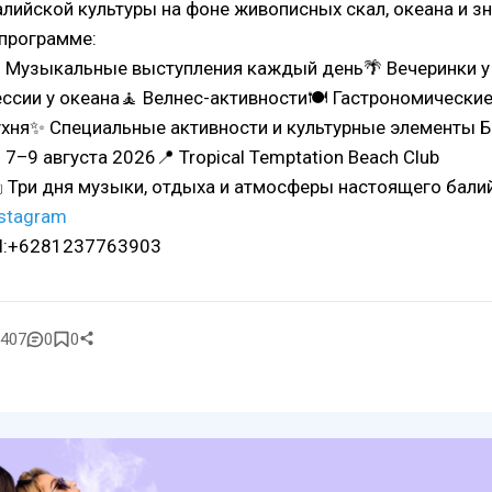
алийской культуры на фоне живописных скал, океана и з
 программе:
 Музыкальные выступления каждый день🌴 Вечеринки у
ессии у океана🧘 Велнес-активности🍽 Гастрономические
ухня✨ Специальные активности и культурные элементы Б
 7–9 августа 2026📍 Tropical Temptation Beach Club
️ Три дня музыки, отдыха и атмосферы настоящего балий
nstagram
el:+6281237763903
407
0
0