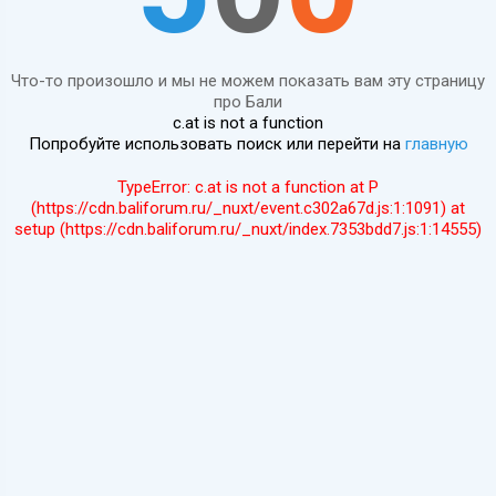
Что-то произошло и мы не можем показать вам эту страницу
про Бали
c.at is not a function
Попробуйте использовать поиск или перейти на
главную
TypeError: c.at is not a function at P
(https://cdn.baliforum.ru/_nuxt/event.c302a67d.js:1:1091) at
setup (https://cdn.baliforum.ru/_nuxt/index.7353bdd7.js:1:14555)