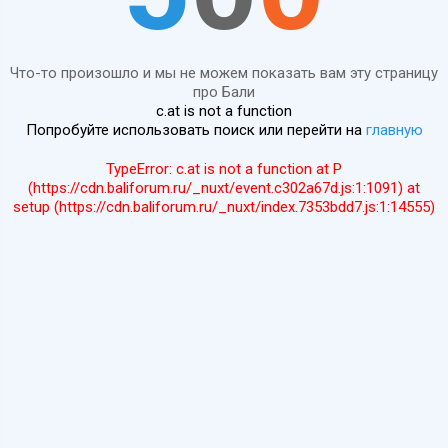
Что-то произошло и мы не можем показать вам эту страницу
про Бали
c.at is not a function
Попробуйте использовать поиск или перейти на
главную
TypeError: c.at is not a function at P
(https://cdn.baliforum.ru/_nuxt/event.c302a67d.js:1:1091) at
setup (https://cdn.baliforum.ru/_nuxt/index.7353bdd7.js:1:14555)