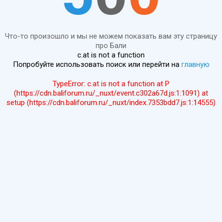
Что-то произошло и мы не можем показать вам эту страницу
про Бали
c.at is not a function
Попробуйте использовать поиск или перейти на
главную
TypeError: c.at is not a function at P
(https://cdn.baliforum.ru/_nuxt/event.c302a67d.js:1:1091) at
setup (https://cdn.baliforum.ru/_nuxt/index.7353bdd7.js:1:14555)