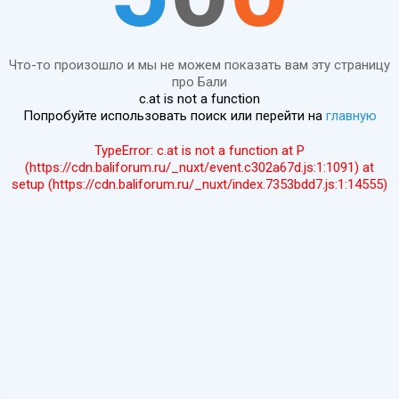
Что-то произошло и мы не можем показать вам эту страницу
про Бали
c.at is not a function
Попробуйте использовать поиск или перейти на
главную
TypeError: c.at is not a function at P
(https://cdn.baliforum.ru/_nuxt/event.c302a67d.js:1:1091) at
setup (https://cdn.baliforum.ru/_nuxt/index.7353bdd7.js:1:14555)