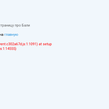
страницу про Бали
 на
главную
event.c302a67d.js:1:1091) at setup
js:1:14555)