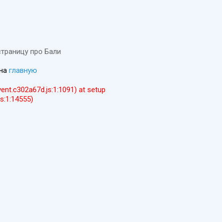
страницу про Бали
 на
главную
event.c302a67d.js:1:1091) at setup
js:1:14555)