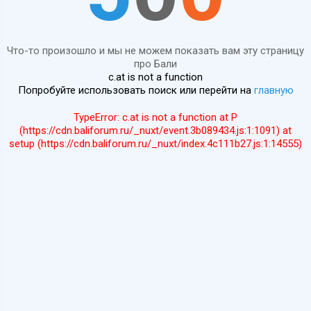
Что-то произошло и мы не можем показать вам эту страницу
про Бали
c.at is not a function
Попробуйте использовать поиск или перейти на
главную
TypeError: c.at is not a function at P
(https://cdn.baliforum.ru/_nuxt/event.3b089434.js:1:1091) at
setup (https://cdn.baliforum.ru/_nuxt/index.4c111b27.js:1:14555)