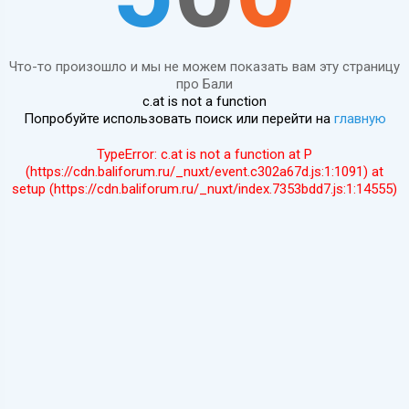
Что-то произошло и мы не можем показать вам эту страницу
про Бали
c.at is not a function
Попробуйте использовать поиск или перейти на
главную
TypeError: c.at is not a function at P
(https://cdn.baliforum.ru/_nuxt/event.c302a67d.js:1:1091) at
setup (https://cdn.baliforum.ru/_nuxt/index.7353bdd7.js:1:14555)