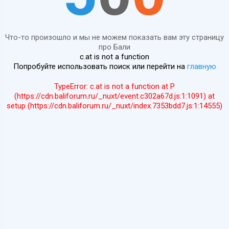
Что-то произошло и мы не можем показать вам эту страницу
про Бали
c.at is not a function
Попробуйте использовать поиск или перейти на
главную
TypeError: c.at is not a function at P
(https://cdn.baliforum.ru/_nuxt/event.c302a67d.js:1:1091) at
setup (https://cdn.baliforum.ru/_nuxt/index.7353bdd7.js:1:14555)