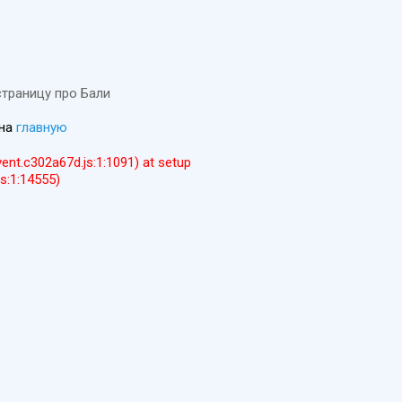
страницу про Бали
 на
главную
event.c302a67d.js:1:1091) at setup
js:1:14555)