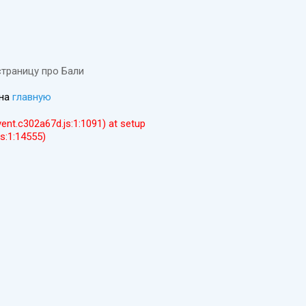
страницу про Бали
 на
главную
event.c302a67d.js:1:1091) at setup
js:1:14555)