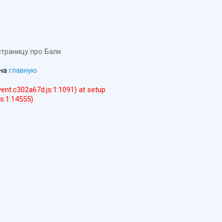
страницу про Бали
 на
главную
event.c302a67d.js:1:1091) at setup
js:1:14555)