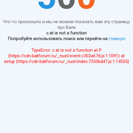
Что-то произошло и мы не можем показать вам эту страницу
про Бали
c.at is not a function
Попробуйте использовать поиск или перейти на
главную
TypeError: c.at is not a function at P
(https://cdn.baliforum.ru/_nuxt/event.c302a67d.js:1:1091) at
setup (https://cdn.baliforum.ru/_nuxt/index.7353bdd7.js:1:14555)