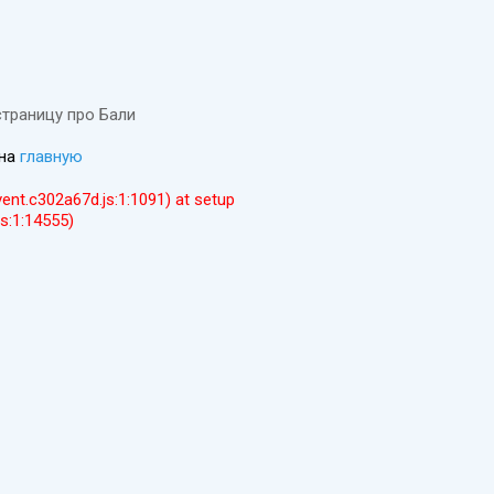
страницу про Бали
 на
главную
event.c302a67d.js:1:1091) at setup
js:1:14555)