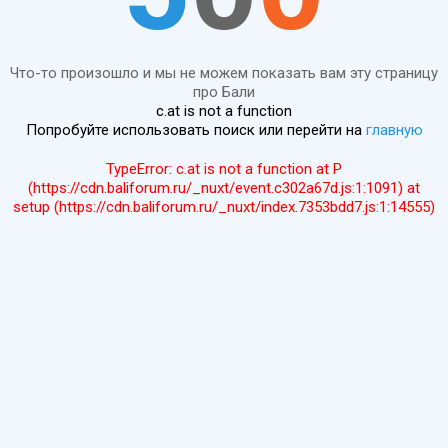
Что-то произошло и мы не можем показать вам эту страницу
про Бали
c.at is not a function
Попробуйте использовать поиск или перейти на
главную
TypeError: c.at is not a function at P
(https://cdn.baliforum.ru/_nuxt/event.c302a67d.js:1:1091) at
setup (https://cdn.baliforum.ru/_nuxt/index.7353bdd7.js:1:14555)