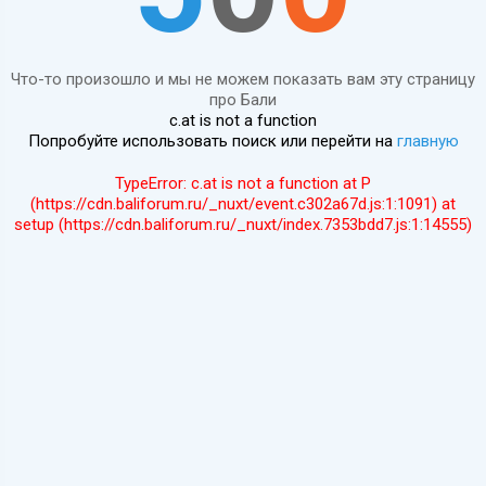
Что-то произошло и мы не можем показать вам эту страницу
про Бали
c.at is not a function
Попробуйте использовать поиск или перейти на
главную
TypeError: c.at is not a function at P
(https://cdn.baliforum.ru/_nuxt/event.c302a67d.js:1:1091) at
setup (https://cdn.baliforum.ru/_nuxt/index.7353bdd7.js:1:14555)