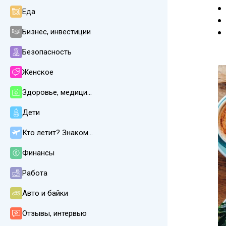
Еда
Бизнес, инвестиции
Безопасность
Женское
Здоровье, медицина
Дети
Кто летит? Знакомства
Финансы
Работа
Авто и байки
Отзывы, интервью