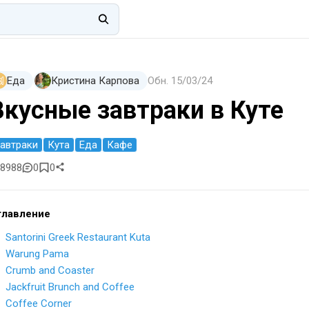
Еда
Кристина Карпова
Обн.
15/03/24
Вкусные завтраки в Куте
автраки
Кута
Еда
Кафе
8988
0
0
главление
Santorini Greek Restaurant Kuta
Warung Pama
Crumb and Coaster
Jackfruit Brunch and Coffee
Coffee Corner