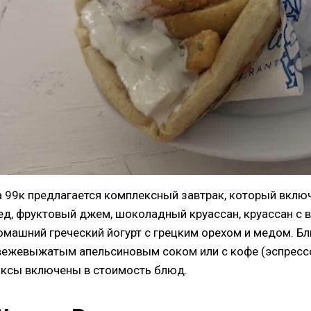
а 99к предлагается комплексный завтрак, который включа
ед, фруктовый джем, шоколадный круассан, круассан с в
омашний греческий йогурт с грецким орехом и медом. Б
вежевыжатым апельсиновым соком или с кофе (эспрессо
аксы включены в стоимость блюд.