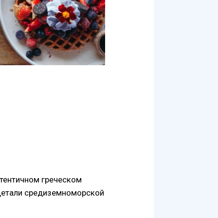
аутентичном греческом
 детали средиземноморской