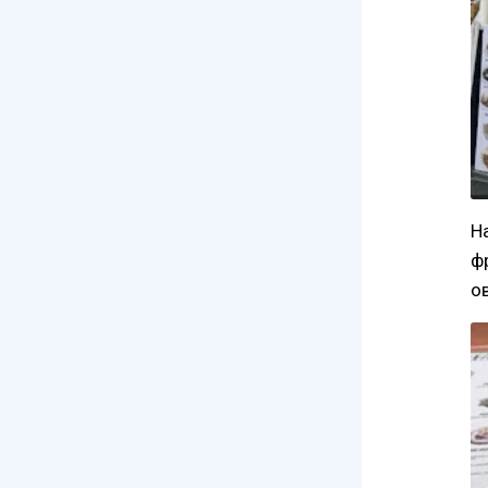
Н
ф
о