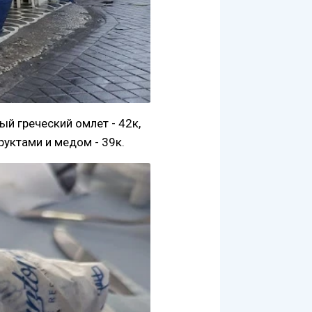
й греческий омлет - 42к,
фруктами и медом - 39к.