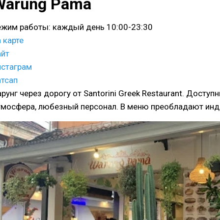
Warung Pama
ежим работы: каждый день 10:00-23:30
 карте
айт
нстаграм
атсап
арунг через дорогу от Santorini Greek Restaurant. Доступ
тмосфера, любезный персонал. В меню преобладают инд