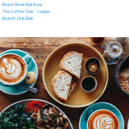
Beach Bowl Bali Kuta
The Coffee Club - Legian
Brunch Club Bali