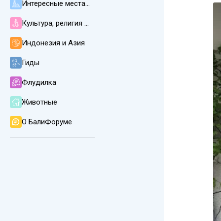
Интересные места, пляжи, погода и климат
Культура, религия и язык на Бали
Индонезия и Азия
Гиды
Флудилка
Животные
О БалиФоруме