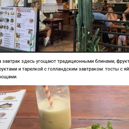
а завтрак здесь угощают традиционными блинами, фрукто
руктами и тарелкой с голландским завтраком: тосты с 
вощами.