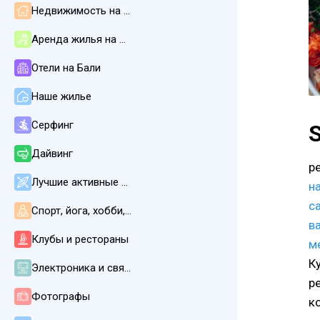
Недвижимость на Бали
Аренда жилья на Бали
Отели на Бали
Наше жилье
Серфинг
S
Дайвинг
р
Лучшие активные развлечения
на
с
Спорт, йога, хобби, СПА, массаж
в
Клубы и рестораны
м
К
Электроника и связь
р
Фотографы
к