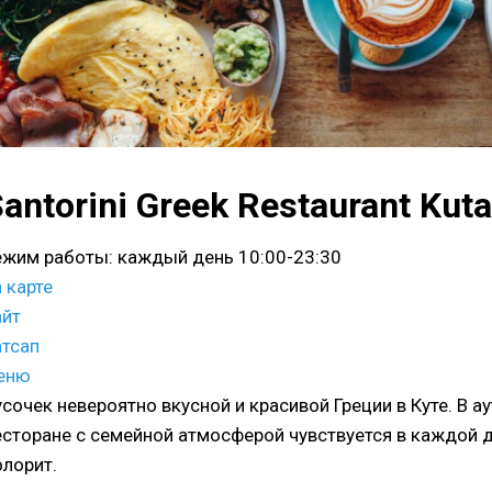
antorini Greek Restaurant Kuta
ежим работы: каждый день 10:00-23:30
 карте
айт
атсап
еню
усочек невероятно вкусной и красивой Греции в Куте. В 
есторане с семейной атмосферой чувствуется в каждой
олорит.