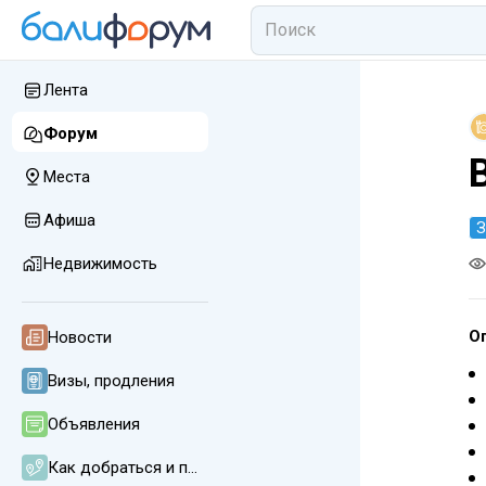
Лента
Форум
Места
Афиша
З
Недвижимость
О
Новости
Визы, продления
Объявления
Как добраться и передвигаться