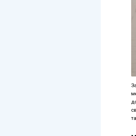
З
м
д
с
т