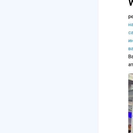
р
на
с
и
в
В
а